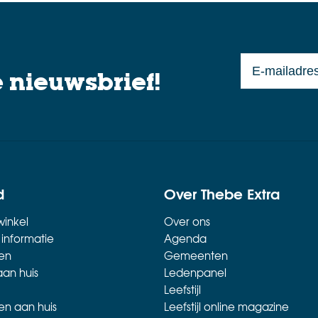
?
e nieuwsbrief!
d
Over Thebe Extra
inkel
Over ons
 informatie
Agenda
en
Gemeenten
aan huis
Ledenpanel
Leefstijl
en aan huis
Leefstijl online magazine