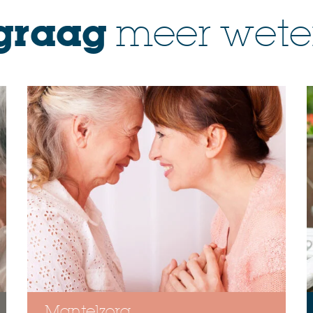
 graag
meer weten 
Mantelzorg