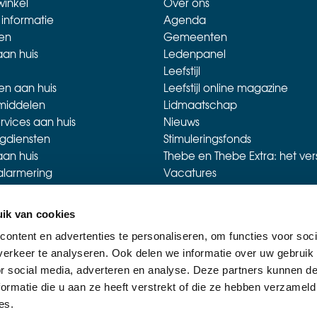
inkel
Over ons
 informatie
Agenda
en
Gemeenten
aan huis
Ledenpanel
Leefstijl
en aan huis
Leefstijl online magazine
middelen
Lidmaatschap
rvices aan huis
Nieuws
gdiensten
Stimuleringsfonds
aan huis
Thebe en Thebe Extra: het ver
alarmering
Vacatures
et korting
inkels
ik van cookies
rvice
ontent en advertenties te personaliseren, om functies voor soci
es
erkeer te analyseren. Ook delen we informatie over uw gebruik
s
or social media, adverteren en analyse. Deze partners kunnen 
keringen CZ en VGZ
ormatie die u aan ze heeft verstrekt of die ze hebben verzameld
envoordeel
es.