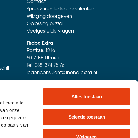
Contact
Spreekuren ledenconsulenten
Wijziging doorgeven
Oplossing puzzel
Veelgestelde vragen
Thebe Extra
Postbus 1216
5004 BE Tilburg
Tel.
088 374 75 76
schil
ledenconsulent@thebe-extra.nl
Alles toestaan
al media te
 van onze
Selectie toestaan
deze gegevens
 op basis van
Weigeren