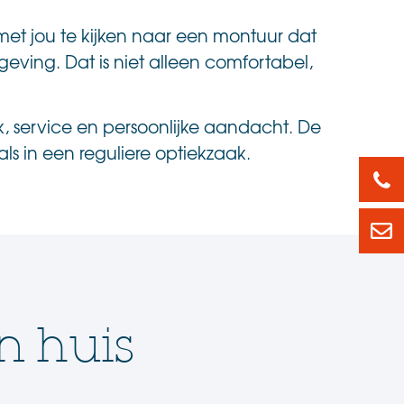
met jou te kijken naar een montuur dat
geving. Dat is niet alleen comfortabel,
k, service en persoonlijke aandacht. De
als in een reguliere optiekzaak.
088
led
n huis