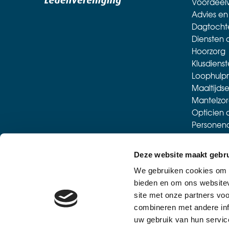
Voordeelw
Advies en
Dagtocht
Diensten 
Hoorzorg
Klusdienst
Loophulp
Maaltijdse
Mantelzor
Opticien 
Personen
Sporten m
Thuiszorgw
Deze website maakt gebru
Verhuisse
We gebruiken cookies om c
Woonadvi
bieden en om ons websitev
Workshop
site met onze partners vo
Zorgverze
combineren met andere inf
Meer led
uw gebruik van hun servic