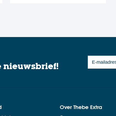
?
e nieuwsbrief!
d
Over Thebe Extra