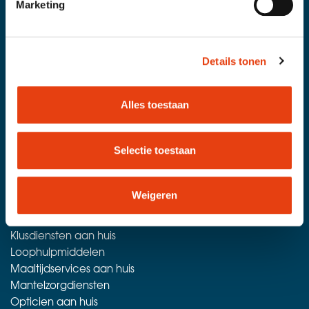
Marketing
Details tonen
Alles toestaan
Aanbod
Selectie toestaan
Voordeelwinkel
Advies en informatie
Dagtochten
Weigeren
Diensten aan huis
Hoorzorg
Klusdiensten aan huis
Loophulpmiddelen
Maaltijdservices aan huis
Mantelzorgdiensten
Opticien aan huis