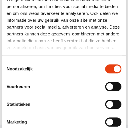
uitbreiden.
personaliseren, om functies voor social media te bieden
en om ons websiteverkeer te analyseren. Ook delen we
Uiteindelijk is het streven dat zoveel mogelijk mensen er
informatie over uw gebruik van onze site met onze
baat bij of plezier van hebben.
partners voor social media, adverteren en analyse. Deze
Marie-Jeanne Boltong
partners kunnen deze gegevens combineren met andere
Bestuurslid van Thebe Extra
informatie die u aan ze heeft verstrekt of die ze hebben
verzameld op basis van uw gebruik van hun services.
Toestemmingsselectie
Deel deze pagina:
Noodzakelijk
Facebook
Twitter
Email
Terug naar overzicht
Voorkeuren
Statistieken
Marketing