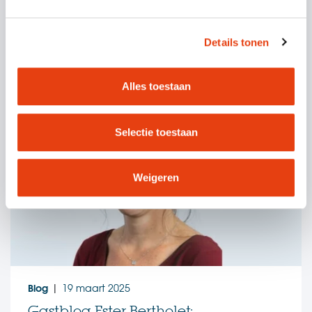
Meer nieuws
Details tonen
Alles toestaan
Selectie toestaan
Weigeren
Blog
19 maart 2025
|
Gastblog Ester Bertholet: