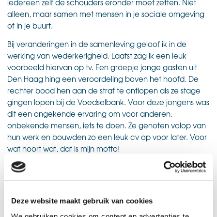
iedereen zelf de schouders eronder moet zetten. Niet
alleen, maar samen met mensen in je sociale omgeving
of in je buurt.
Bij veranderingen in de samenleving geloof ik in de
werking van wederkerigheid. Laatst zag ik een leuk
voorbeeld hiervan op tv. Een groepje jonge gasten uit
Den Haag hing een veroordeling boven het hoofd. De
rechter bood hen aan de straf te ontlopen als ze stage
gingen lopen bij de Voedselbank. Voor deze jongens was
dit een ongekende ervaring om voor anderen,
onbekende mensen, iets te doen. Ze genoten volop van
hun werk en bouwden zo een leuk cv op voor later. Voor
wat hoort wat, dat is mijn motto!
Ik voel het als een eer om me de komende jaren in te
mogen zetten voor Thebe Extra. Ik hoop van harte dat ik
na het corona tijdperk een aantal van u persoonlijk mag
ontmoeten. Om met elkaar in gesprek te gaan hoe we
Deze website maakt gebruik van cookies
gezamenlijk lokale initiatieven kunnen ondersteunen en
We gebruiken cookies om content en advertenties te