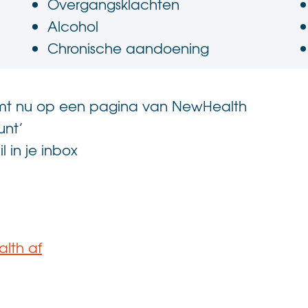
Overgangsklachten
Alcohol
Chronische aandoening
komt nu op een pagina van NewHealth
unt’
 in je inbox
lth af
.