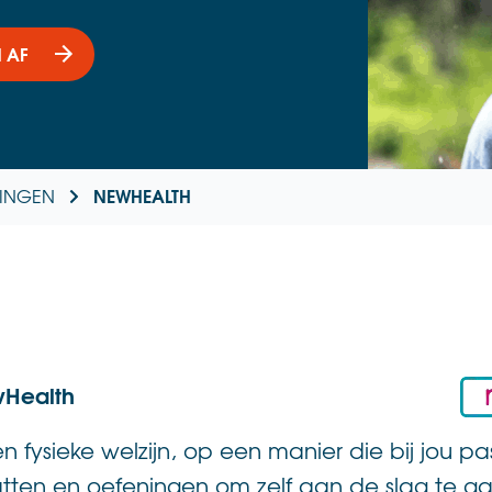
 AF
NEWHEALTH
NINGEN
wHealth
n fysieke welzijn, op een manier die bij jou p
vatten en oefeningen om zelf aan de slag te