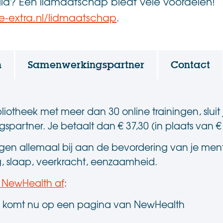
 lid? Een lidmaatschap biedt vele voordelen!
e-extra.nl/lidmaatschap
.
n
Samenwerkingspartner
Contact
liotheek met meer dan 30 online trainingen, slui
partner. Je betaalt dan € 37,30 (in plaats van € 
gen allemaal bij aan de bevordering van je me
ng, slaap, veerkracht, eenzaamheid.
j NewHealth af
:
 je komt nu op een pagina van NewHealth