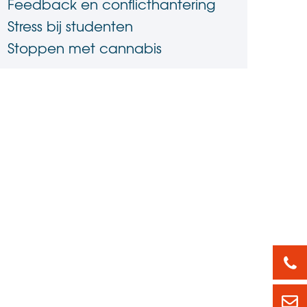
Feedback en conflicthantering
Stress bij studenten
Stoppen met cannabis
088
led