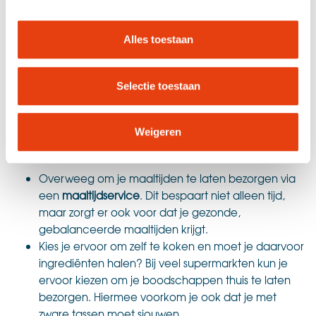
voogd
Wijs daarom zo snel mogelijk een
aan die
voor jouw kind zal zorgen jullie iets overkomt.
Alles toestaan
Kortom, je staat voor een spannende en soms ook
overweldigende tijd. Het is belangrijk om deze periode zo
Selectie toestaan
aangenaam mogelijk te maken en het uitbesteden van
bepaalde taken kan daar enorm bij helpen. Hier zijn
Weigeren
enkele tips om het leven gemakkelijker te maken tijdens
de zwangerschap en na de bevalling.
Overweeg om je maaltijden te laten bezorgen via
een
maaltijdservice
. Dit bespaart niet alleen tijd,
maar zorgt er ook voor dat je gezonde,
gebalanceerde maaltijden krijgt.
Kies je ervoor om zelf te koken en moet je daarvoor
ingrediënten halen? Bij veel supermarkten kun je
ervoor kiezen om je boodschappen thuis te laten
bezorgen. Hiermee voorkom je ook dat je met
zware tassen moet sjouwen.