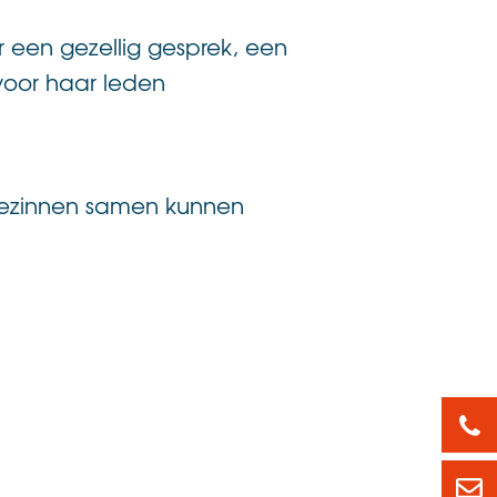
een gezellig gesprek, een
 voor haar leden
r gezinnen samen kunnen
088
led