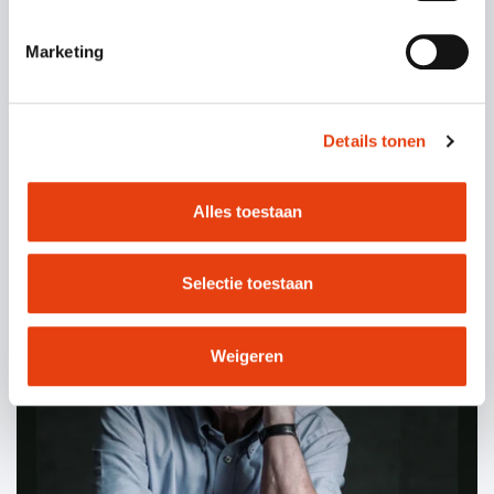
Marketing
Nieuws
09 juli 2026
|
Details tonen
Kom naar de Familiedag tijdens
Festival Circolo in de Wijk!
Alles toestaan
VERDER LEZEN
Selectie toestaan
Weigeren