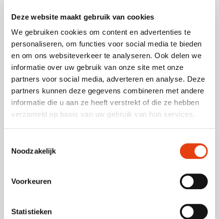
Deze website maakt gebruik van cookies
We gebruiken cookies om content en advertenties te
personaliseren, om functies voor social media te bieden
Nieuws
13 juli 2026
|
en om ons websiteverkeer te analyseren. Ook delen we
Informatieve lezing: Uitvaren en
informatie over uw gebruik van onze site met onze
nalaten
partners voor social media, adverteren en analyse. Deze
partners kunnen deze gegevens combineren met andere
VERDER LEZEN
informatie die u aan ze heeft verstrekt of die ze hebben
verzameld op basis van uw gebruik van hun services.
Toestemmingsselectie
Noodzakelijk
Voorkeuren
Statistieken