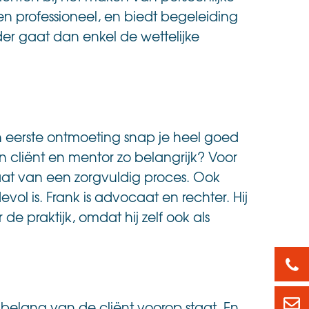
n professioneel, en biedt begeleiding
er gaat dan enkel de wettelijke
un eerste ontmoeting snap je heel goed
cliënt en mentor zo belangrijk? Voor
taat van een zorgvuldig proces. Ook
ol is. Frank is advocaat en rechter. Hij
e praktijk, omdat hij zelf ook als
088
led
t belang van de cliënt voorop staat. En