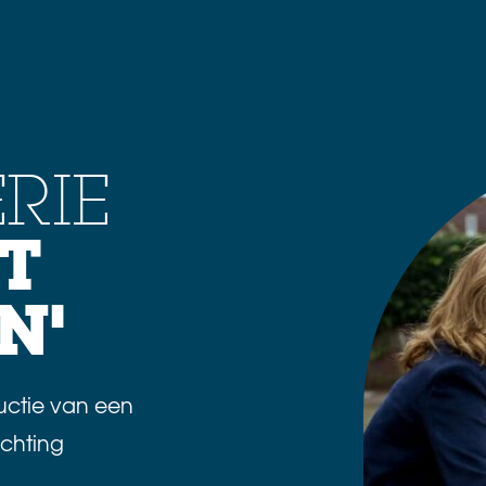
RIE
T
N'
uctie van een
ichting