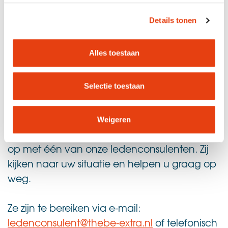
Details tonen
Alles toestaan
weten?
Meer
Selectie toestaan
Ontmoet onze ledenconsultenten!
Als u vragen heeft of u wilt meer informatie
Weigeren
over mantelzorg, neem dan gerust contact
op met één van onze ledenconsulenten. Zij
kijken naar uw situatie en helpen u graag op
weg.
Ze zijn te bereiken via e-mail:
ledenconsulent@thebe-extra.nl
of telefonisch