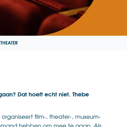
 THEATER
itgaan? Dat hoeft echt niet. Thebe
g organiseert film-, theater-, museum-
niemand hebben om mee te gaan. Als