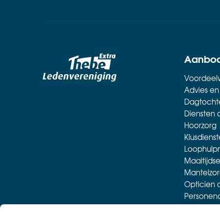
Aanbo
Voordeelw
Advies en
Dagtocht
Diensten 
Hoorzorg
Klusdienst
Loophulp
Maaltijdse
Mantelzor
Opticien 
Personen
Sporten m
Thuiszorgw