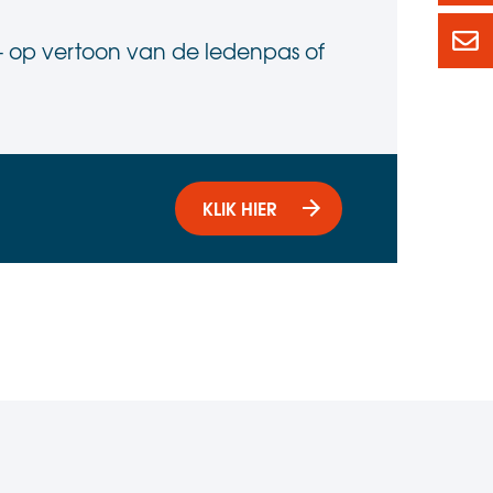
led
- op vertoon van de ledenpas of
KLIK HIER