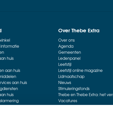
d
Over Thebe Extra
inkel
Over ons
 informatie
Agenda
en
Gemeenten
aan huis
Ledenpanel
Leefstijl
en aan huis
Leefstijl online magazine
middelen
Lidmaatschap
rvices aan huis
Nieuws
gdiensten
Stimuleringsfonds
aan huis
Thebe en Thebe Extra: het ver
alarmering
Vacatures
et korting
inkels