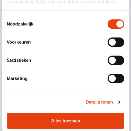
verzameld op basis van uw gebruik van hun services.
Toestemmingsselectie
Noodzakelijk
Voorkeuren
Statistieken
Marketing
-5%
Details tonen
Helpende handen
Mantelzorg aan huis: Dovida
Alles toestaan
VERDER LEZEN