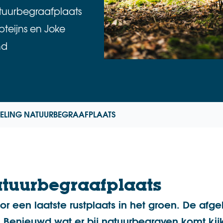
tuurbegraafplaats
pteijns en Joke
nd
LING NATUURBEGRAAFPLAATS
tuurbegraafplaats
r een laatste rustplaats in het groen. De afge
 Benieuwd wat er bij natuurbegraven komt ki