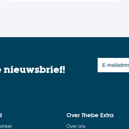
?
e nieuwsbrief!
d
Over Thebe Extra
inkel
Over ons