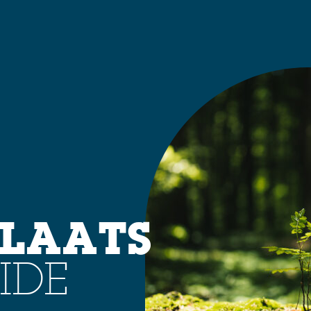
LAATS
IDE