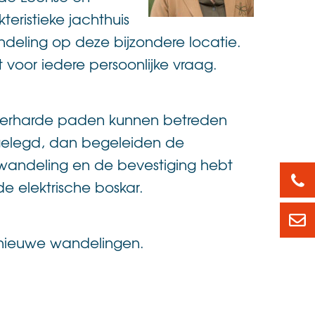
teristieke jachthuis
deling op deze bijzondere locatie.
oor iedere persoonlijke vraag.
 verharde paden kunnen betreden
ggelegd, dan begeleiden de
wandeling en de bevestiging hebt
088
e elektrische boskar.
led
 nieuwe wandelingen.