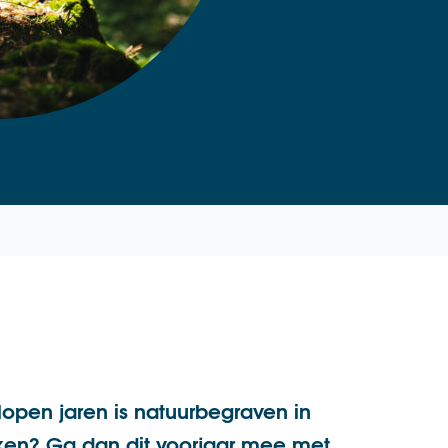
lopen jaren is natuurbegraven in
jken? Ga dan dit voorjaar mee met