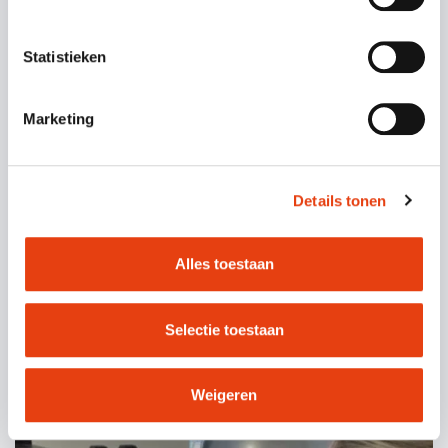
Statistieken
Marketing
-40%
Details tonen
Ontspanning
Alles toestaan
Nieuw ledenvoordeel: Thermae 2000
Selectie toestaan
VERDER LEZEN
Weigeren