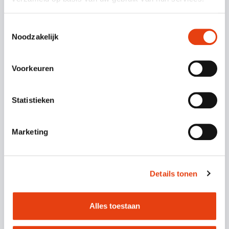
Mantelzorg
Toestemmingsselectie
Noodzakelijk
Cursus Laatste Hulp
VERDER LEZEN
Voorkeuren
Statistieken
Marketing
Details tonen
Alles toestaan