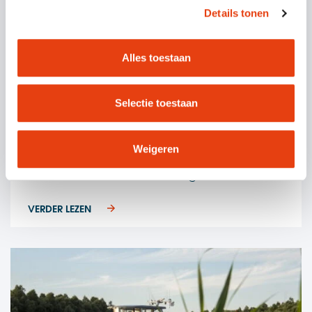
Details tonen
Alles toestaan
Selectie toestaan
Weigeren
Gemak aan huis
Audicien aan huis – Oogvoororen.nl
VERDER LEZEN