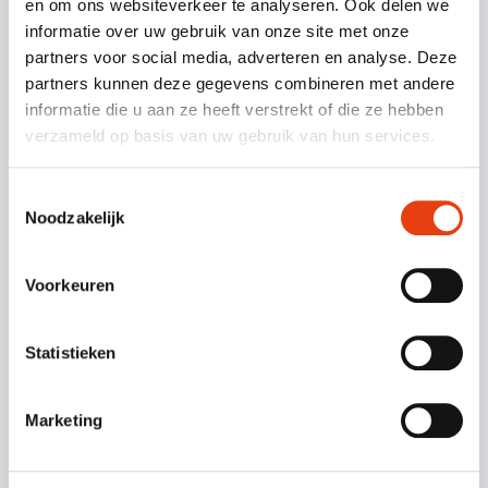
en om ons websiteverkeer te analyseren. Ook delen we
informatie over uw gebruik van onze site met onze
partners voor social media, adverteren en analyse. Deze
partners kunnen deze gegevens combineren met andere
informatie die u aan ze heeft verstrekt of die ze hebben
verzameld op basis van uw gebruik van hun services.
-10%
Toestemmingsselectie
Noodzakelijk
Goed voorbereid
Zandberg BV voor aanpassingen in
huis
Voorkeuren
VERDER LEZEN
Statistieken
Marketing