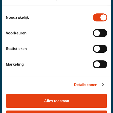
Toestemmingsselectie
Noodzakelijk
Voorkeuren
Statistieken
Aanbod
Marketing
Voordeelwinkel
Advies en informatie
Dagtochten
Details tonen
Diensten aan huis
Hoorzorg
Klusdiensten aan huis
Alles toestaan
Loophulpmiddelen
Maaltijdservices aan huis