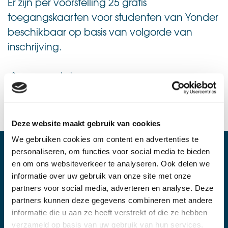
Er zijn per voorstelling 25 gratis
toegangskaarten voor studenten van Yonder
beschikbaar op basis van volgorde van
inschrijving.
Aanmelden
Deze website maakt gebruik van cookies
We gebruiken cookies om content en advertenties te
personaliseren, om functies voor social media te bieden
en om ons websiteverkeer te analyseren. Ook delen we
Op de hoogte blijven?
informatie over uw gebruik van onze site met onze
Schrijf je in voor onze nieuwsbrief!
partners voor social media, adverteren en analyse. Deze
partners kunnen deze gegevens combineren met andere
AANMELDEN
informatie die u aan ze heeft verstrekt of die ze hebben
verzameld op basis van uw gebruik van hun services.