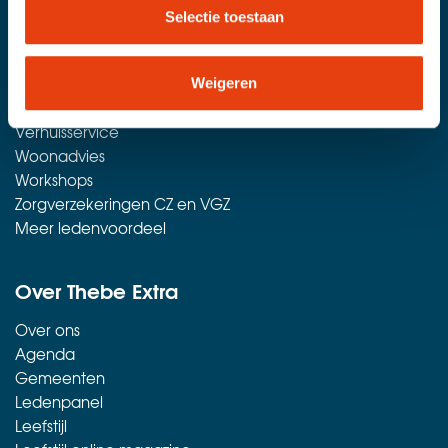
Mantelzorgdiensten
Selectie toestaan
Opticien aan huis
Personenalarmering
Sporten met korting
Weigeren
Thuiszorgwinkels
Verhuisservice
Woonadvies
Workshops
Zorgverzekeringen CZ en VGZ
Meer ledenvoordeel
Over Thebe Extra
Over ons
Agenda
Gemeenten
Ledenpanel
Leefstijl