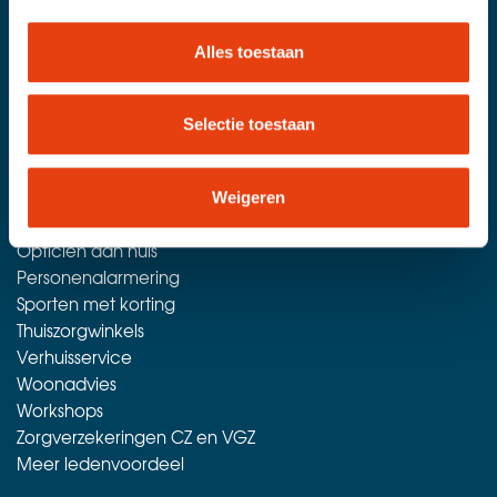
Voordeelwinkel
Advies en informatie
Alles toestaan
Dagtochten
Diensten aan huis
Hoorzorg
Selectie toestaan
Klusdiensten aan huis
Loophulpmiddelen
Maaltijdservices aan huis
Weigeren
Mantelzorgdiensten
Opticien aan huis
Personenalarmering
Sporten met korting
Thuiszorgwinkels
Verhuisservice
Woonadvies
Workshops
Zorgverzekeringen CZ en VGZ
Meer ledenvoordeel