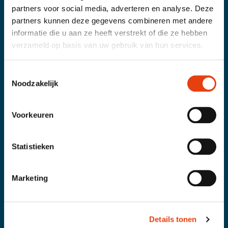
partners voor social media, adverteren en analyse. Deze
partners kunnen deze gegevens combineren met andere
informatie die u aan ze heeft verstrekt of die ze hebben
Op de hoogte blijven?
verzameld op basis van uw gebruik van hun services.
Schrijf je in voor onze nieuwsbrief!
AANMELDEN
Toestemmingsselectie
Noodzakelijk
Voorkeuren
Statistieken
Marketing
Aanbod
Details tonen